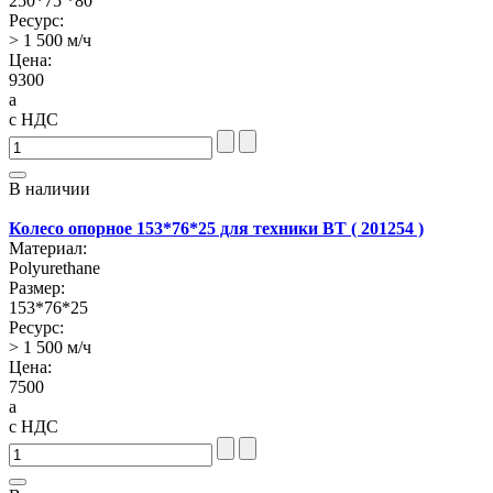
250*75 *80
Ресурс:
> 1 500 м/ч
Цена:
9300
a
с НДС
В наличии
Колесо опорное 153*76*25 для техники BT ( 201254 )
Материал:
Polyurethane
Размер:
153*76*25
Ресурс:
> 1 500 м/ч
Цена:
7500
a
с НДС