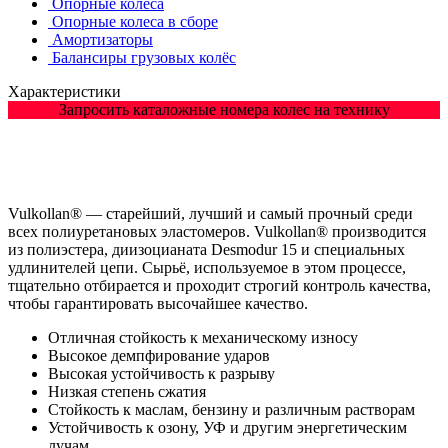
Опорные колёса
Опорные колеса в сборе
Амортизаторы
Балансиры грузовых колёс
Характеристики
Запросить каталожные номера колес на технику
Vulkollan® — старейший, лучший и самый прочный среди
всех полиуретановых эластомеров. Vulkollan® производится
из полиэстера, диизоцианата Desmodur 15 и специальных
удлинителей цепи. Сырьё, используемое в этом процессе,
тщательно отбирается и проходит строгий контроль качества,
чтобы гарантировать высочайшее качество.
Отличная стойкость к механическому износу
Высокое демпфирование ударов
Высокая устойчивость к разрыву
Низкая степень сжатия
Стойкость к маслам, бензину и различным растворам
Устойчивость к озону, УФ и другим энергетическим
лучам