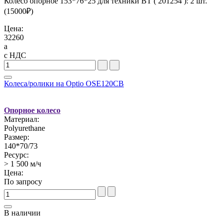
Колесо опорное 153*76*25 для техники BT ( 201254 ): 2 шт.
(
15000
₽)
Цена:
32260
a
с НДС
Колеса/ролики на Optio OSE120CB
Опорное колесо
Материал:
Polyurethane
Размер:
140*70/73
Ресурс:
> 1 500 м/ч
Цена:
По запросу
В наличии