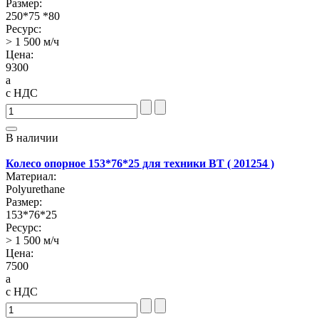
Размер:
250*75 *80
Ресурс:
> 1 500 м/ч
Цена:
9300
a
с НДС
В наличии
Колесо опорное 153*76*25 для техники BT ( 201254 )
Материал:
Polyurethane
Размер:
153*76*25
Ресурс:
> 1 500 м/ч
Цена:
7500
a
с НДС