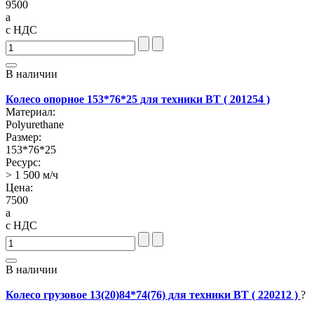
9500
a
с НДС
В наличии
Колесо опорное 153*76*25 для техники BT ( 201254 )
Материал:
Polyurethane
Размер:
153*76*25
Ресурс:
> 1 500 м/ч
Цена:
7500
a
с НДС
В наличии
Колесо грузовое 13(20)84*74(76) для техники BT ( 220212 )
?