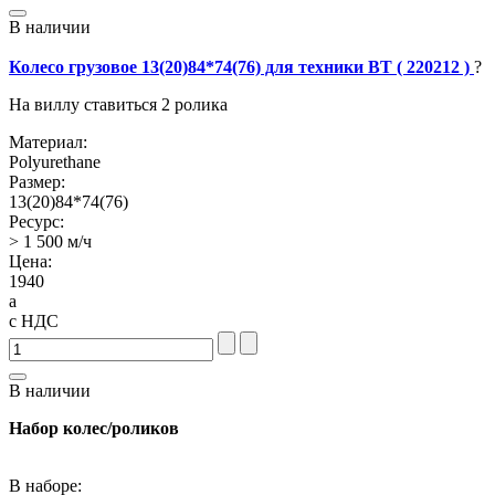
В наличии
Колесо грузовое 13(20)84*74(76) для техники BT ( 220212 )
?
На виллу ставиться 2 ролика
Материал:
Polyurethane
Размер:
13(20)84*74(76)
Ресурс:
> 1 500 м/ч
Цена:
1940
a
с НДС
В наличии
Набор колес/роликов
В наборе: