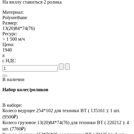
На виллу ставиться 2 ролика
Материал:
Polyurethane
Размер:
13(20)84*74(76)
Ресурс:
> 1 500 м/ч
Цена:
1940
a
с НДС
В наличии
Набор колес/роликов
В наборе:
Колесо ведущее 254*102 для техники BT ( 135161 ): 1 шт.
(
9500
₽)
Колесо грузовое 13(20)84*74(76) для техники BT ( 220212 ): 4
шт. (
7760
₽)