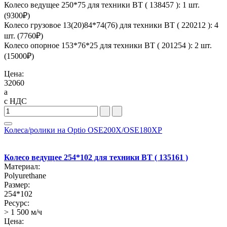
Колесо ведущее 250*75 для техники BT ( 138457 ): 1 шт.
(
9300
₽)
Колесо грузовое 13(20)84*74(76) для техники BT ( 220212 ): 4
шт. (
7760
₽)
Колесо опорное 153*76*25 для техники BT ( 201254 ): 2 шт.
(
15000
₽)
Цена:
32060
a
с НДС
Колеса/ролики на Optio OSE200X/OSE180XP
Колесо ведущее 254*102 для техники BT ( 135161 )
Материал:
Polyurethane
Размер:
254*102
Ресурс:
> 1 500 м/ч
Цена: