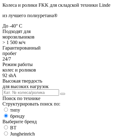
Колеса и ролики FKK для складской техники Linde
из лучшего полиуретана
®
До -40° С
Подходят для
морозильников
> 1 500 м/ч
Гарантированный
пробег
24/7
Режим работы
колес и роликов
92 shA
Высокая твердость
для высоких нагрузок
Поиск по технике
Структурировать поиск по:
типу
бренду
Выберите бренд
BT
Jungheinrich