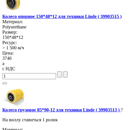
Колесо опорное 150*48*12 для техники Linde ( 39903515 )
Материал:
Polyurethane
Размер:
150*48*12
Ресурс:
> 1 500 м/ч
Цена:
3746
a
с НДС
Колесо грузовое 85*90-12 для техники Linde ( 39903513 )
?
На виллу ставиться 1 ролик
Материал: