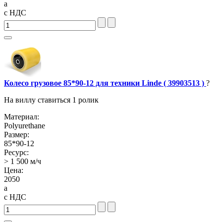
a
с НДС
Колесо грузовое 85*90-12 для техники Linde ( 39903513 )
?
На виллу ставиться 1 ролик
Материал:
Polyurethane
Размер:
85*90-12
Ресурс:
> 1 500 м/ч
Цена:
2050
a
с НДС