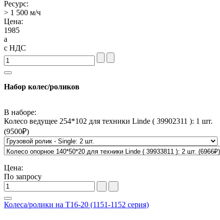
Ресурс:
> 1 500 м/ч
Цена:
1985
a
с НДС
Набор колес/роликов
В наборе:
Колесо ведущее 254*102 для техники Linde ( 39902311 ): 1 шт.
(
9500
₽)
Цена:
По запросу
Колеса/ролики на T16-20 (1151-1152 серия)