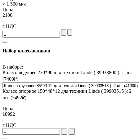
> 1 500 м/ч
Цена:
2100
a
с НДС
Набор колес/роликов
В наборе:
Колесо ведущее 230*90 для техники Linde ( 39933800 ): 1 шт.
(
7400
₽)
Колесо опорное 150*48*12 для техники Linde ( 39903515 ): 2
шт. (
7492
₽)
Цена:
18992
a
с НДС