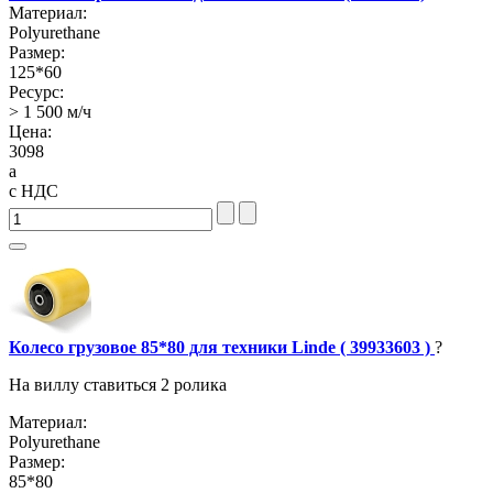
Материал:
Polyurethane
Размер:
125*60
Ресурс:
> 1 500 м/ч
Цена:
3098
a
с НДС
Колесо грузовое 85*80 для техники Linde ( 39933603 )
?
На виллу ставиться 2 ролика
Материал:
Polyurethane
Размер:
85*80