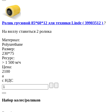
Ролик грузовой 85*60*12 для техники Linde ( 39903512 )
?
На виллу ставиться 2 ролика
Материал:
Polyurethane
Размер:
230*75
Ресурс:
> 1 500 м/ч
Цена:
2100
a
с НДС
Набор колес/роликов