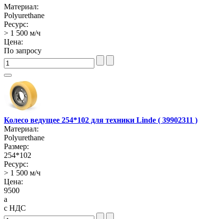
Материал:
Polyurethane
Ресурс:
> 1 500 м/ч
Цена:
По запросу
Колесо ведущее 254*102 для техники Linde ( 39902311 )
Материал:
Polyurethane
Размер:
254*102
Ресурс:
> 1 500 м/ч
Цена:
9500
a
с НДС