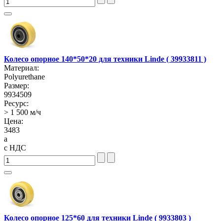
Колесо опорное 140*50*20 для техники Linde ( 39933811 )
Материал:
Polyurethane
Размер:
9934509
Ресурс:
> 1 500 м/ч
Цена:
3483
a
с НДС
Колесо опорное 125*60 для техники Linde ( 9933803 )