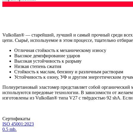
Vulkollan® — старейший, лучший и самый прочный среди всех 
цепи. Сырьё, используемое в этом процессе, тщательно отбирае
Отличная стойкость к механическому износу
Высокое демпфирование ударов
Высокая устойчивость к разрыву
Низкая степень сжатия
Стойкость к маслам, бензину и различным растворам
Устойчивость к озону, УФ и другим энергетическим луча
Полиуретановый эластомер представляет собой органический м
используются передовые технологии. В зависимости от желае
изготовлены из Vulkollan® типа V27 с твёрдостью 92 shA. Если
Сертификаты
ISO 45001:2023
0.5 mb.