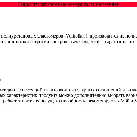
Запросить каталожные номера колес на технику
полиуретановых эластомеров. Vulkollan® производится из поли
тся и проходит строгий контроль качества, чтобы гарантировать
м
атериал, состоящий из высокомолекулярных соединений и разли
мых характеристик продукта можно дополнительно выбрать вари
 требуется высокая несущая способность, рекомендуются V30 и V