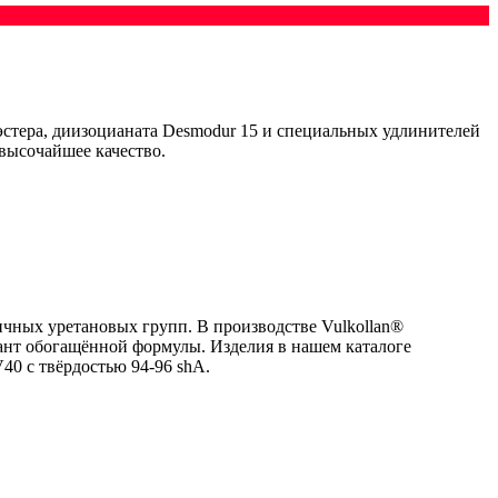
эстера, диизоцианата Desmodur 15 и специальных удлинителей
 высочайшее качество.
чных уретановых групп. В производстве Vulkollan®
ант обогащённой формулы. Изделия в нашем каталоге
40 с твёрдостью 94-96 shA.