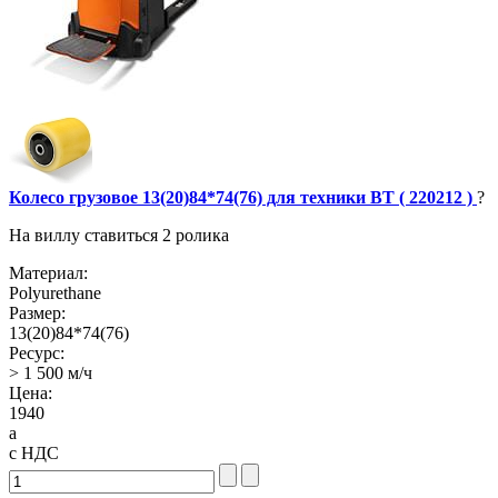
Колесо грузовое 13(20)84*74(76) для техники BT ( 220212 )
?
На виллу ставиться 2 ролика
Материал:
Polyurethane
Размер:
13(20)84*74(76)
Ресурс:
> 1 500 м/ч
Цена:
1940
a
с НДС