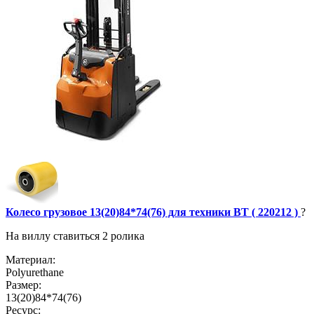
Колесо грузовое 13(20)84*74(76) для техники BT ( 220212 )
?
На виллу ставиться 2 ролика
Материал:
Polyurethane
Размер:
13(20)84*74(76)
Ресурс: