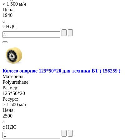
> 1 500 м/ч
Цена:
1940
a
с НДС
Колесо опорное 125*50*20 для техники BT ( 156259 )
Материал:
Polyurethane
Размер:
125*50*20
Ресурс:
> 1 500 м/ч
Цена:
2500
a
с НДС