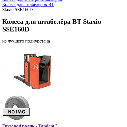
Колеса для штабелеров BT
Staxio SSE160D
Колеса для штабелёра BT Staxio
SSE160D
из лучшего полиуретана
Грузовой ролик - Tandem
?