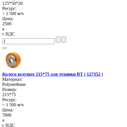
125*50*20
Ресурс:
> 1 500 м/ч
Цена:
2500
a
с НДС
Колесо ведущее 215*75 для техники BT ( 127352 )
Материал:
Polyurethane
Размер:
215*75
Ресурс:
> 1 500 м/ч
Цена:
7600
a
с НДС