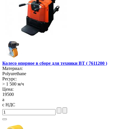
Колесо опорное в сборе для техники BT ( 7611200 )
Материал:
Polyurethane
Ресурс:
> 1 500 м/ч
Цена:
19500
a
с НДС