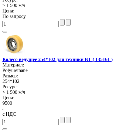
> 1 500 м/ч
Цена:
По запросу
Колесо ведущее 254*102 для техники BT ( 135161 )
Материал:
Polyurethane
Размер:
254*102
Ресурс:
> 1 500 м/ч
Цена:
9500
a
с НДС