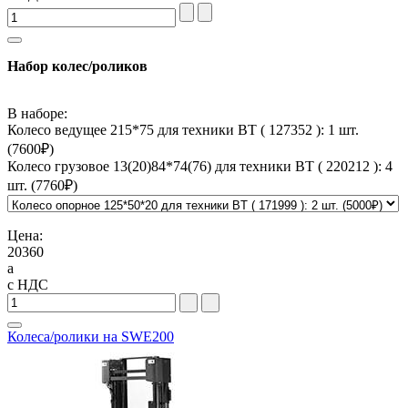
Набор колес/роликов
В наборе:
Колесо ведущее 215*75 для техники BT ( 127352 ): 1 шт.
(
7600
₽)
Колесо грузовое 13(20)84*74(76) для техники BT ( 220212 ): 4
шт. (
7760
₽)
Цена:
20360
a
с НДС
Колеса/ролики на SWE200