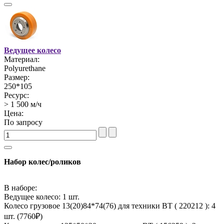
Ведущее колесо
Материал:
Polyurethane
Размер:
250*105
Ресурс:
> 1 500 м/ч
Цена:
По запросу
Набор колес/роликов
В наборе:
Ведущее колесо: 1 шт.
Колесо грузовое 13(20)84*74(76) для техники BT ( 220212 ): 4
шт. (
7760
₽)