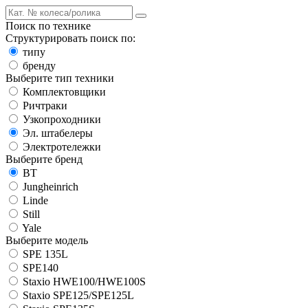
Поиск по технике
Структурировать поиск по:
типу
бренду
Выберите тип техники
Комплектовщики
Ричтраки
Узкопроходники
Эл. штабелеры
Электротележки
Выберите бренд
BT
Jungheinrich
Linde
Still
Yale
Выберите модель
SPE 135L
SPE140
Staxio HWE100/HWE100S
Staxio SPE125/SPE125L