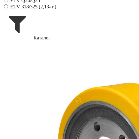
ETV Q20/Q25
ETV 318/325 (2,13- г.)
Каталог