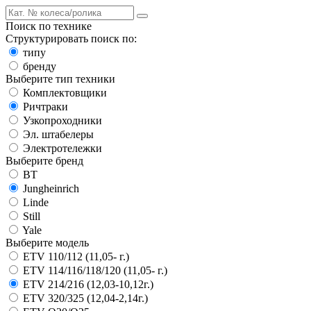
Поиск по технике
Структурировать поиск по:
типу
бренду
Выберите тип техники
Комплектовщики
Ричтраки
Узкопроходники
Эл. штабелеры
Электротележки
Выберите бренд
BT
Jungheinrich
Linde
Still
Yale
Выберите модель
ETV 110/112 (11,05- г.)
ETV 114/116/118/120 (11,05- г.)
ETV 214/216 (12,03-10,12г.)
ETV 320/325 (12,04-2,14г.)