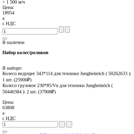
> 1 500 м/ч
Цена:
18954
a
с НДС
В наличии
Набор колес/роликов
В наборе:
Колесо ведущее 343*114 для техники Jungheinrich ( 50262633 ):
1 шт. (
25900
₽)
Колесо грузовое 230*85/Vu для техники Jungheinrich (
50440384 ): 2 шт. (
37908
₽)
Цена:
63808
a
с НДС