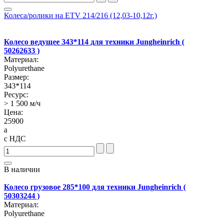
Колеса/ролики на ETV 214/216 (12,03-10,12г.)
Колесо ведущее 343*114 для техники Jungheinrich (
50262633 )
Материал:
Polyurethane
Размер:
343*114
Ресурс:
> 1 500 м/ч
Цена:
25900
a
с НДС
В наличии
Колесо грузовое 285*100 для техники Jungheinrich (
50303244 )
Материал:
Polyurethane