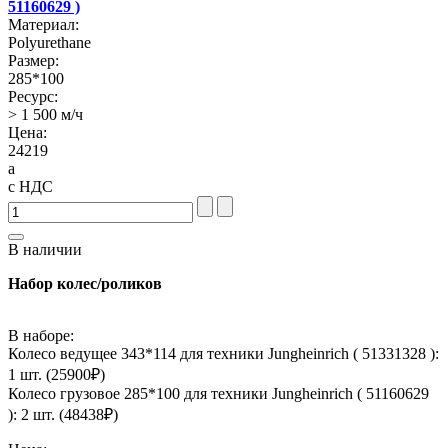
51160629 )
Материал:
Polyurethane
Размер:
285*100
Ресурс:
> 1 500 м/ч
Цена:
24219
a
с НДС
В наличии
Набор колес/роликов
В наборе:
Колесо ведущее 343*114 для техники Jungheinrich ( 51331328 ):
1 шт. (
25900
₽)
Колесо грузовое 285*100 для техники Jungheinrich ( 51160629
): 2 шт. (
48438
₽)