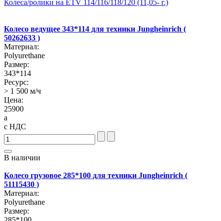
Колеса/ролики на ETV 114/116/118/120 (11,05- г.)
Колесо ведущее 343*114 для техники Jungheinrich (
50262633 )
Материал:
Polyurethane
Размер:
343*114
Ресурс:
> 1 500 м/ч
Цена:
25900
a
с НДС
В наличии
Колесо грузовое 285*100 для техники Jungheinrich (
51115430 )
Материал:
Polyurethane
Размер:
285*100