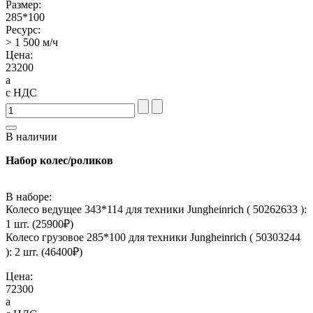
Размер:
285*100
Ресурс:
> 1 500 м/ч
Цена:
23200
a
с НДС
В наличии
Набор колес/роликов
В наборе:
Колесо ведущее 343*114 для техники Jungheinrich ( 50262633 ):
1 шт. (
25900
₽)
Колесо грузовое 285*100 для техники Jungheinrich ( 50303244
): 2 шт. (
46400
₽)
Цена:
72300
a