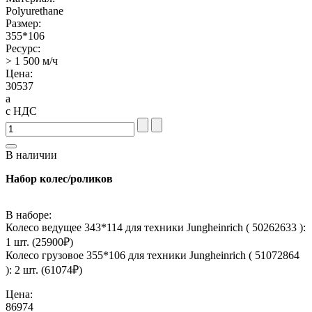
Polyurethane
Размер:
355*106
Ресурс:
> 1 500 м/ч
Цена:
30537
a
с НДС
В наличии
Набор колес/роликов
В наборе:
Колесо ведущее 343*114 для техники Jungheinrich ( 50262633 ):
1 шт. (
25900
₽)
Колесо грузовое 355*106 для техники Jungheinrich ( 51072864
): 2 шт. (
61074
₽)
Цена:
86974