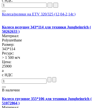
с НДС
Колеса/ролики на ETV 320/325 (12,04-2,14г.)
Колесо ведущее 343*114 для техники Jungheinrich (
50262633 )
Материал:
Polyurethane
Размер:
343*114
Ресурс:
> 1 500 м/ч
Цена:
25900
a
с НДС
В наличии
Колесо грузовое 355*106 для техники Jungheinrich (
51072864 )
Материал: