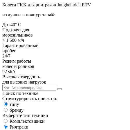
Колеса FKK для ричтраков Jungheinrich ETV
из лучшего полиуретана
®
До -40° С
Подходят для
морозильников
> 1 500 м/ч
Гарантированный
пробег
24/7
Режим работы
колес и роликов
92 shA
Высокая твердость
для высоких нагрузок
Поиск по технике
Структурировать поиск по:
типу
бренду
Выберите тип техники
Комплектовщики
Ричтраки