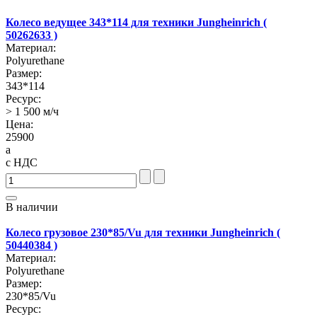
Колесо ведущее 343*114 для техники Jungheinrich (
50262633 )
Материал:
Polyurethane
Размер:
343*114
Ресурс:
> 1 500 м/ч
Цена:
25900
a
с НДС
В наличии
Колесо грузовое 230*85/Vu для техники Jungheinrich (
50440384 )
Материал:
Polyurethane
Размер:
230*85/Vu
Ресурс: