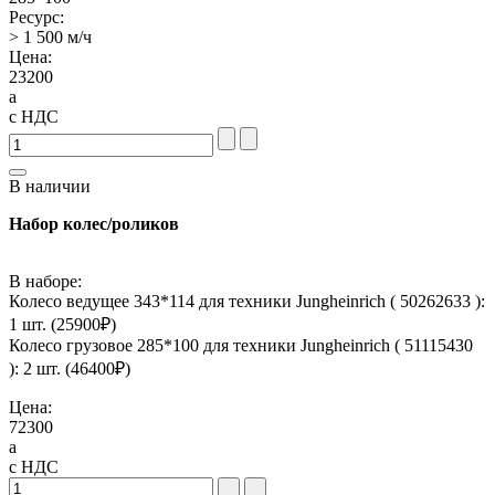
Ресурс:
> 1 500 м/ч
Цена:
23200
a
с НДС
В наличии
Набор колес/роликов
В наборе:
Колесо ведущее 343*114 для техники Jungheinrich ( 50262633 ):
1 шт. (
25900
₽)
Колесо грузовое 285*100 для техники Jungheinrich ( 51115430
): 2 шт. (
46400
₽)
Цена:
72300
a
с НДС