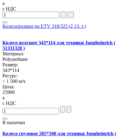
a
с НДС
Колеса/ролики на ETV 318/325 (2,13- г.)
Колесо ведущее 343*114 для техники Jungheinrich (
51331328 )
Материал:
Polyurethane
Размер:
343*114
Ресурс:
> 1 500 м/ч
Цена:
25900
a
с НДС
В наличии
Колесо грузовое 285*100 для техники Jungheinrich (