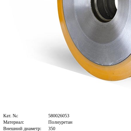
Кат. №:
580026053
Материал:
Полиуретан
Внешний диаметр:
350