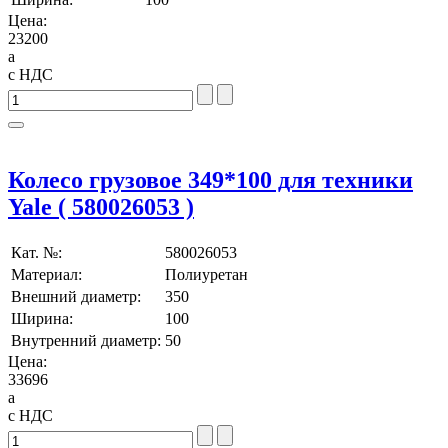
Цена:
23200
a
с НДС
Колесо грузовое 349*100 для техники
Yale ( 580026053 )
Кат. №:
580026053
Материал:
Полиуретан
Внешний диаметр:
350
Ширина:
100
Внутренний диаметр:
50
Цена:
33696
a
с НДС