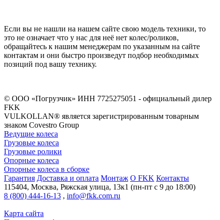
Если вы не нашли на нашем сайте свою модель техники, то
это не означает что у нас для неё нет колес/роликов,
обращайтесь к нашим менеджерам по указанным на сайте
контактам и они быстро произведут подбор необходимых
позиций под вашу технику.
©
ООО «Погрузчик»
ИНН 7725275051 - официальный дилер
FKK
VULKOLLAN® является зарегистрированным товарным
знаком Covestro Group
Ведущие колеса
Грузовые колеса
Грузовые ролики
Опорные колеса
Опорные колеса в сборке
Гарантия
Доставка и оплата
Монтаж
О FKK
Контакты
115404
,
Москва
,
Ряжская улица, 13к1
(пн-пт с 9 до 18:00)
8 (800) 444-16-13
,
info@fkk.com.ru
Карта сайта