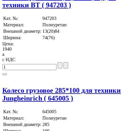
техники BT ( 947203 )
Кат. №:
947203
Материал:
Полиуретан
Внешний диаметр:
13(20)84
Ширина:
74(76)
Цена:
1940
a
с НДС
Колесо грузовое 285*100 для техники
Jungheinrich ( 645005 )
Кат. №:
645005
Материал:
Полиуретан
Внешний диаметр:
285
Ширина:
100