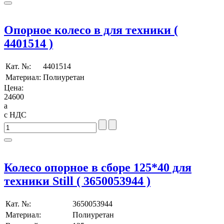
Опорное колесо в для техники (
4401514 )
Кат. №:
4401514
Материал:
Полиуретан
Цена:
24600
a
с НДС
Колесо опорное в сборе 125*40 для
техники Still ( 3650053944 )
Кат. №:
3650053944
Материал:
Полиуретан