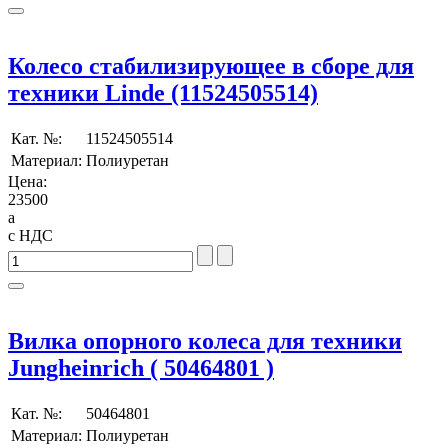
Колесо стабилизирующее в сборе для
техники Linde (11524505514)
Кат. №:
11524505514
Материал:
Полиуретан
Цена:
23500
a
с НДС
Вилка опорного колеса для техники
Jungheinrich ( 50464801 )
Кат. №:
50464801
Материал:
Полиуретан