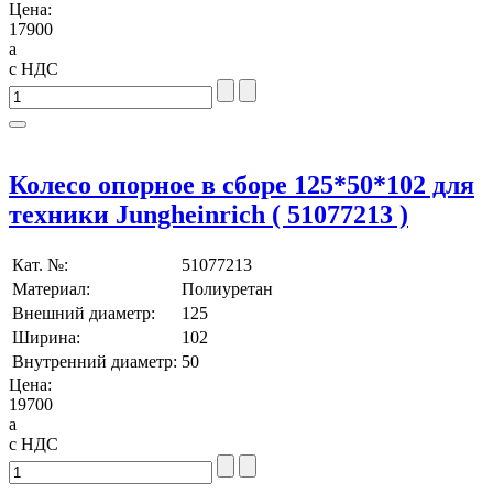
Цена:
17900
a
с НДС
Колесо опорное в сборе 125*50*102 для
техники Jungheinrich ( 51077213 )
Кат. №:
51077213
Материал:
Полиуретан
Внешний диаметр:
125
Ширина:
102
Внутренний диаметр:
50
Цена:
19700
a
с НДС