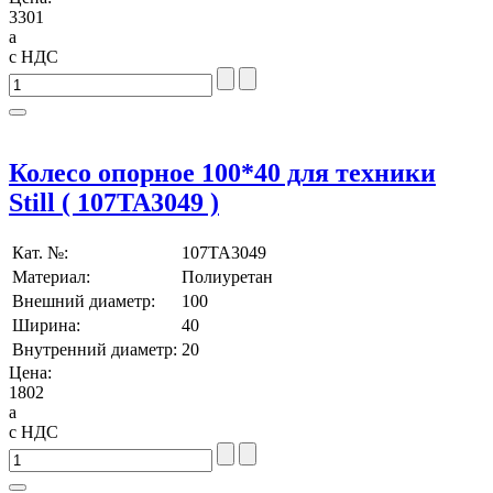
3301
a
с НДС
Колесо опорное 100*40 для техники
Still ( 107TA3049 )
Кат. №:
107TA3049
Материал:
Полиуретан
Внешний диаметр:
100
Ширина:
40
Внутренний диаметр:
20
Цена:
1802
a
с НДС