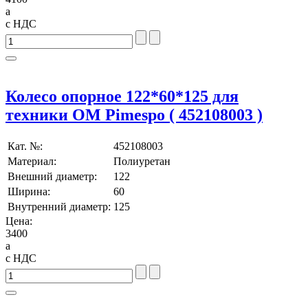
a
с НДС
Колесо опорное 122*60*125 для
техники OM Pimespo ( 452108003 )
Кат. №:
452108003
Материал:
Полиуретан
Внешний диаметр:
122
Ширина:
60
Внутренний диаметр:
125
Цена:
3400
a
с НДС