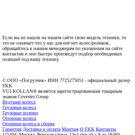
Если вы не нашли на нашем сайте свою модель техники, то
это не означает что у нас для неё нет колес/роликов,
обращайтесь к нашим менеджерам по указанным на сайте
контактам и они быстро произведут подбор необходимых
позиций под вашу технику.
©
ООО «Погрузчик»
ИНН 7725275051 - официальный дилер
FKK
VULKOLLAN® является зарегистрированным товарным
знаком Covestro Group
Ведущие колеса
Грузовые колеса
Грузовые ролики
Опорные колеса
Опорные колеса в сборке
Гарантия
Доставка и оплата
Монтаж
О FKK
Контакты
115404
,
Москва
,
Ряжская улица, 13к1
(пн-пт с 9 до 18:00)