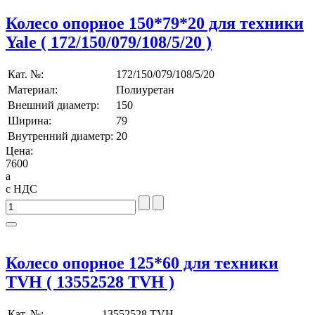
Колесо опорное 150*79*20 для техники
Yale ( 172/150/079/108/5/20 )
Кат. №:
172/150/079/108/5/20
Материал:
Полиуретан
Внешний диаметр:
150
Ширина:
79
Внутренний диаметр:
20
Цена:
7600
a
с НДС
Колесо опорное 125*60 для техники
TVH ( 13552528 TVH )
Кат. №:
13552528 TVH